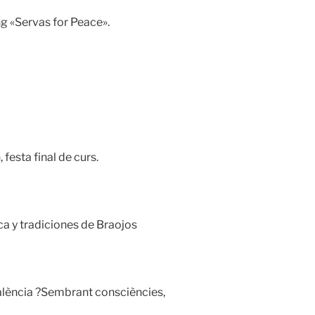
ng «Servas for Peace».
festa final de curs.
a y tradiciones de Braojos
lència ?Sembrant consciències,