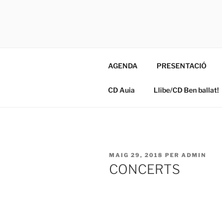
Vés
al
RASCANY
contingut
MÚSICA I BALL
AGENDA
PRESENTACIÓ
CD Auia
Llibe/CD Ben ballat!
PUBLICAT
MAIG 29, 2018
PER
ADMIN
A
CONCERTS