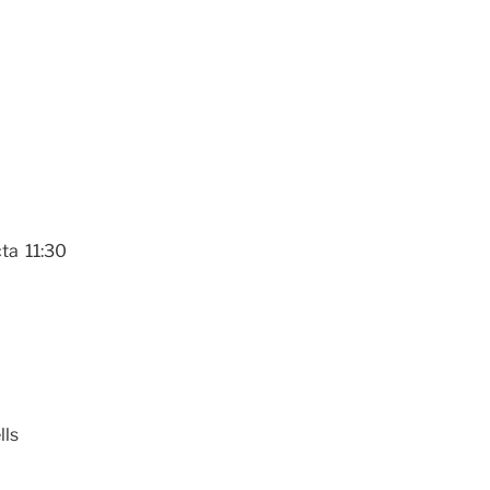
cta 11:30
lls