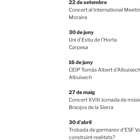
22 de setembre
Concert al International Meeti
Moraira
30 de juny
Uni d’Estiu de l’Horta
Carpesa
16 de juny
CEIP Tomàs Albert d’Albuixech, 
Albuixech
27 de maig
Concert XVIII Jornada de músic
Braojos de la Sierra
30 d’abril
Trobada de germanor d’ESF Va
construint realitats?