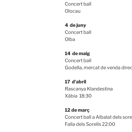
Concert ball
Olocau
4 de juny
Concert ball
Olba
14 de maig
Concert ball
Godella, mercat de venda dire
17 d’abril
Rascanya Klandestina
Xàbia 18:30
12 de març
Concert ball a Albalat dels sore
Falla dels Sorells 22:00