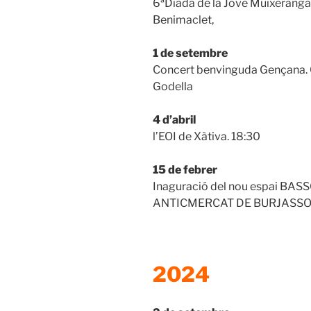
6ªDiada de la Jove Muixeranga 
Benimaclet,
1 de setembre
Concert benvinguda Gençana.
Godella
4 d’abril
l’EOI de Xàtiva. 18:30
15 de febrer
Inaguració del nou espai BAS
ANTICMERCAT DE BURJASSOT
2024