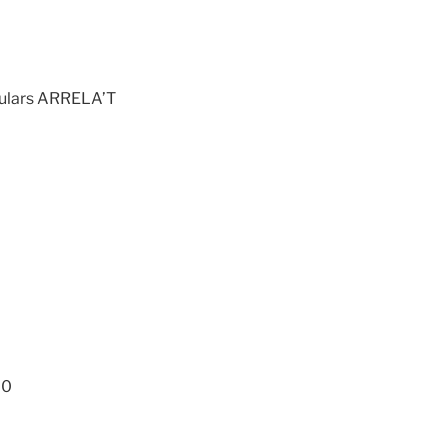
opulars ARRELA’T
00