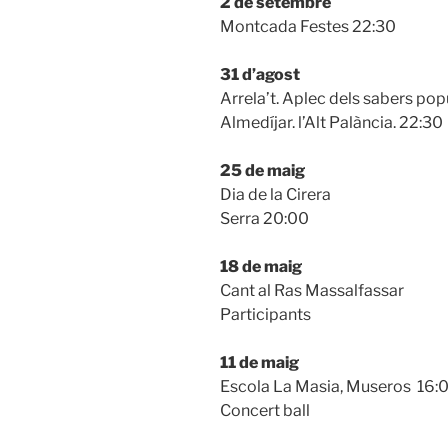
2 de
setembre
Montcada Festes 22:30
31 d’agost
Arrela’t. Aplec dels sabers p
Almedíjar. l’Alt Palància. 22:30
25 de maig
Dia de la Cirera
Serra 20:00
18 de maig
Cant al Ras Massalfassar
Participants
11 de maig
Escola La Masia, Museros 16:
Concert ball