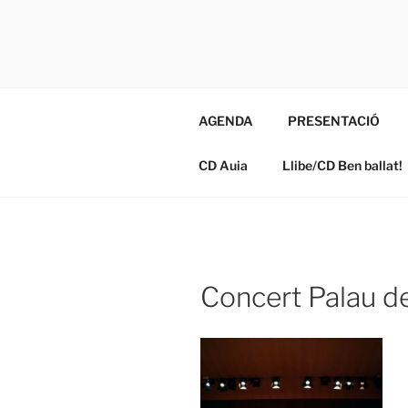
Vés
al
RASCANY
contingut
MÚSICA I BALL
AGENDA
PRESENTACIÓ
CD Auia
Llibe/CD Ben ballat!
Concert Palau de