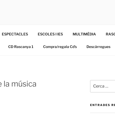
A
ESPECTACLES
ESCOLES I IES
MULTIMÈDIA
RAS
CD Rascanya 1
Compra/regala Cd’s
Descàrregues
 la música
Cerca:
ENTRADES R